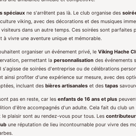
s spéciaux
ne s'arrêtent pas là. Le club organise des
soiré
a culture viking, avec des décorations et des musiques imme
 visiteurs dans un autre temps. Ces soirées sont parfaites 
t à vivre une aventure unique et mémorable.
ouhaitent organiser un événement privé, le
Viking Hache C
éservation, permettant la
personnalisation
des événements se
il s'agisse de soirées d'entreprise ou de célébrations person
 ainsi profiter d'une expérience sur mesure, avec des opt
aptées, incluant des
bières artisanales
et des
tapas
savour
sont pas en reste, car les
enfants de 16 ans et plus
peuvent
dition d'être accompagnés d'un adulte. Cela fait du club un l
et le plaisir sont au rendez-vous pour tous. Les
contributeu
lub
une réputation de lieu incontournable pour vivre des 
arbes.