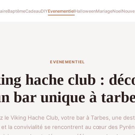
aire
Baptême
Cadeau
DIY
Evenementiel
Halloween
Mariage
Noel
Nouve
EVENEMENTIEL
ing hache club : dé
n bar unique à tarb
 le Viking Hache Club, votre bar à Tarbes, une dest
té et la convivialité se rencontrent au cœur des Pyré