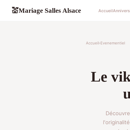
Mariage Salles Alsace
💒
Accueil
Annivers
Accueil
›
Evenementiel
Le vik
u
Découvrez
l'originali