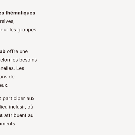
es thématiques
rsives,
pour les groupes
lub
offre une
lon les besoins
nelles. Les
ions de
eux.
 participer aux
ieu inclusif, où
rs
attribuent au
moments