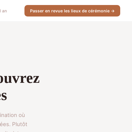
l an
Passer en revue les lieux de cérémonie →
couvrez
es
ination où
nées. Plutôt