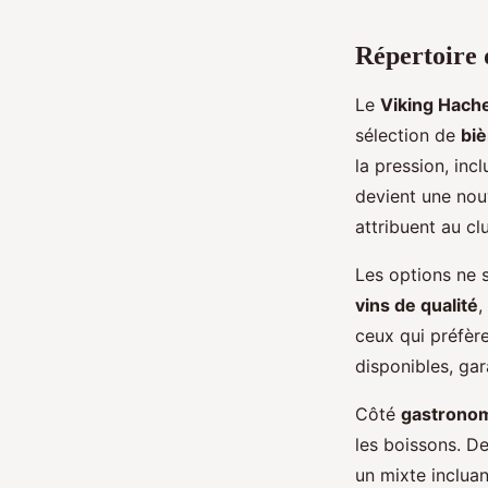
Répertoire d
Le
Viking Hach
sélection de
biè
la pression, inc
devient une nou
attribuent au cl
Les options ne 
vins de qualité
,
ceux qui préfère
disponibles, gar
Côté
gastrono
les boissons. De
un mixte incluan