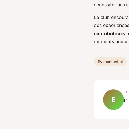
nécessiter un r
Le club encour
des expériences
contributeurs
r
moments uniques
Evenementiel
EC
E
El