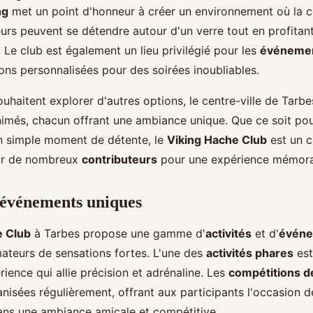
ng
met un point d'honneur à créer un environnement où la co
eurs peuvent se détendre autour d'un verre tout en profita
. Le club est également un lieu privilégié pour les
événemen
ons personnalisées pour des soirées inoubliables.
uhaitent explorer d'autres options, le centre-ville de Tarb
imés, chacun offrant une ambiance unique. Que ce soit pou
n simple moment de détente, le
Viking Hache Club
est un c
r de nombreux
contributeurs
pour une expérience mémora
t événements uniques
e Club
à Tarbes propose une gamme d'
activités
et d'
évén
mateurs de sensations fortes. L'une des
activités phares
est
ience qui allie précision et adrénaline. Les
compétitions d
nisées régulièrement, offrant aux participants l'occasion de
ns une ambiance amicale et compétitive.