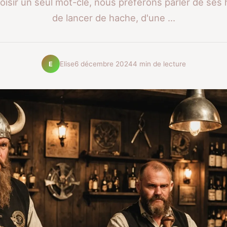
oisir un seul mot-clé, nous préférons parler de ses h
de lancer de hache, d'une ...
Elise
6 décembre 2024
4 min de lecture
E