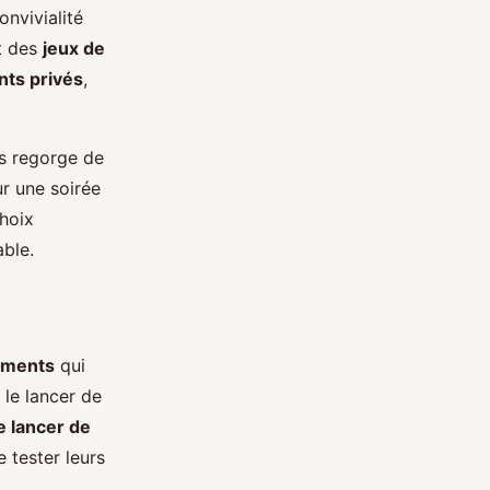
nvivialité
nt des
jeux de
ts privés
,
es regorge de
r une soirée
hoix
ble.
ements
qui
 le lancer de
e lancer de
 tester leurs