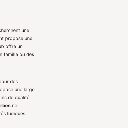
echerchent une
ent propose une
ub offre un
n famille ou des
 pour des
ropose une large
vins de qualité
arbes
ne
tés ludiques.