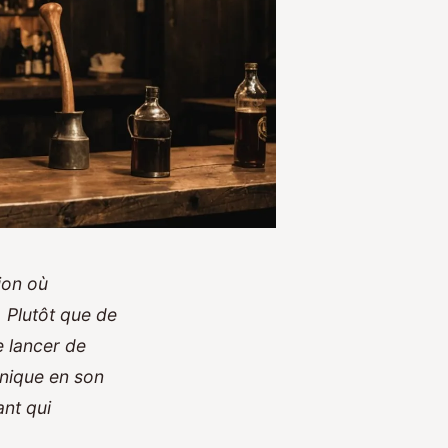
ion où
. Plutôt que de
e lancer de
unique en son
ant qui