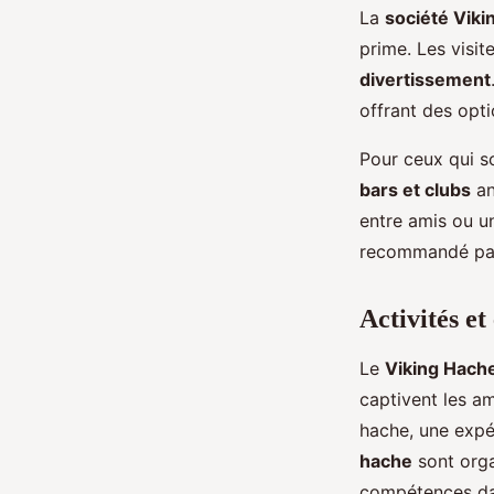
La
société Viki
prime. Les visit
divertissement
offrant des opti
Pour ceux qui so
bars et clubs
an
entre amis ou u
recommandé pa
Activités e
Le
Viking Hach
captivent les a
hache, une expér
hache
sont orga
compétences da